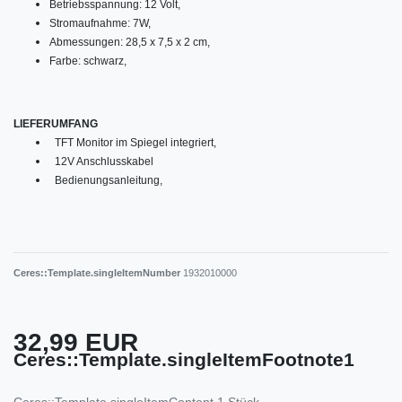
Betriebsspannung: 12 Volt,
Stromaufnahme: 7W,
Abmessungen: 28,5 x 7,5 x 2 cm,
Farbe: schwarz,
LIEFERUMFANG
TFT Monitor im Spiegel integriert,
12V Anschlusskabel
Bedienungsanleitung,
Ceres::Template.singleItemNumber
1932010000
32,99 EUR
Ceres::Template.singleItemFootnote1
Ceres::Template.singleItemContent
1
Stück