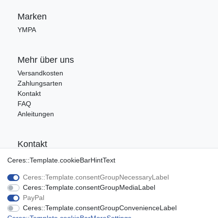
Marken
YMPA
Mehr über uns
Versandkosten
Zahlungsarten
Kontakt
FAQ
Anleitungen
Kontakt
Tel.: 09176/9986400
Ceres::Template.cookieBarHintText
E-Mail: info@ca-audio.de
Ceres::Template.consentGroupNecessaryLabel
Ceres::Template.consentGroupMediaLabel
Rechtliches
PayPal
Ceres::Template.consentGroupConvenienceLabel
Datenschutz