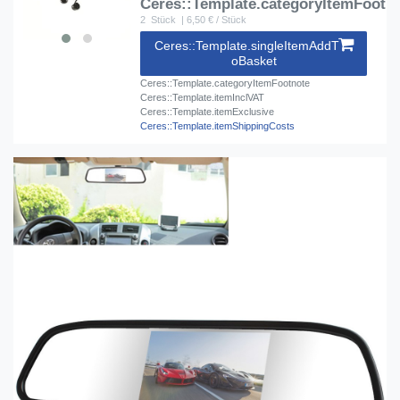
Ceres::Template.categoryItemFootn
2
Stück
| 6,50 € / Stück
Ceres::Template.singleItemAddT
oBasket
Ceres::Template.categoryItemFootnote
Ceres::Template.itemInclVAT
Ceres::Template.itemExclusive
Ceres::Template.itemShippingCosts