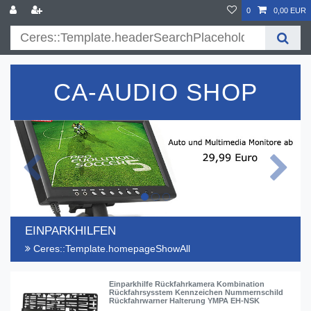
0
0,00 EUR
CA-AUDIO SHOP
Ceres::Template.homepageBack
Ceres:
EINPARKHILFEN
Ceres::Template.homepageShowAll
Einparkhilfe Rückfahrkamera Kombination
Rückfahrsysstem Kennzeichen Nummernschild
Rückfahrwarner Halterung YMPA EH-NSK