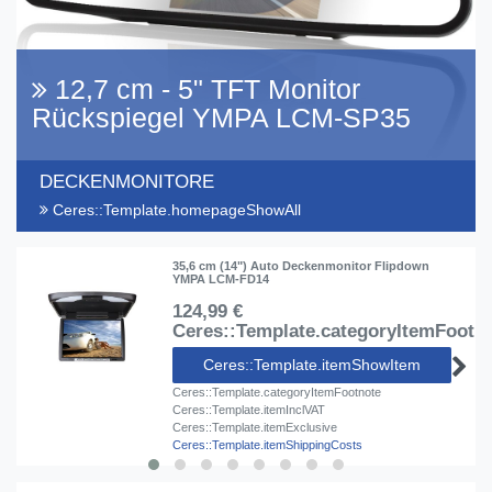
12,7 cm - 5" TFT Monitor
Rückspiegel YMPA LCM-SP35
DECKENMONITORE
Ceres::Template.homepageShowAll
35,6 cm (14") Auto Deckenmonitor Flipdown
YMPA LCM-FD14
124,99 €
Ceres::Template.categoryItemFootn
Ceres::Template.itemShowItem
Ceres::Template.categoryItemFootnote
Ceres::Template.itemInclVAT
Ceres::Template.itemExclusive
Ceres::Template.itemShippingCosts