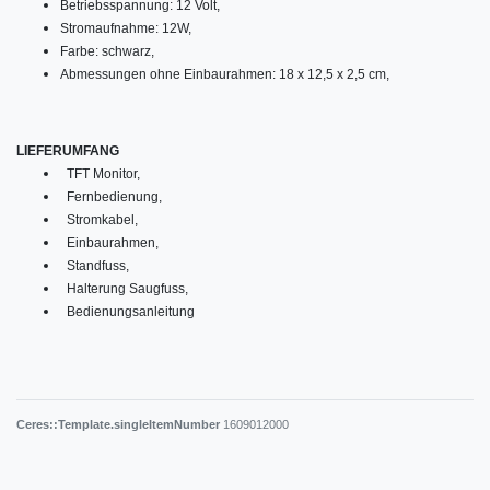
Betriebsspannung: 12 Volt,
Stromaufnahme: 12W,
Farbe: schwarz,
Abmessungen ohne Einbaurahmen: 18 x 12,5 x 2,5 cm,
LIEFERUMFANG
TFT Monitor,
Fernbedienung,
Stromkabel,
Einbaurahmen,
Standfuss,
Halterung Saugfuss,
Bedienungsanleitung
Ceres::Template.singleItemNumber
1609012000