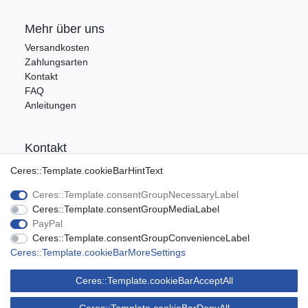
Mehr über uns
Versandkosten
Zahlungsarten
Kontakt
FAQ
Anleitungen
Kontakt
Tel.: 09176/9986400
Ceres::Template.cookieBarHintText
E-Mail: info@ca-audio.de
Ceres::Template.consentGroupNecessaryLabel
Ceres::Template.consentGroupMediaLabel
Rechtliches
PayPal
Ceres::Template.consentGroupConvenienceLabel
Datenschutz
Ceres::Template.cookieBarMoreSettings
Widerrufsrecht
AGB
Ceres::Template.cookieBarAcceptAll
Impressum