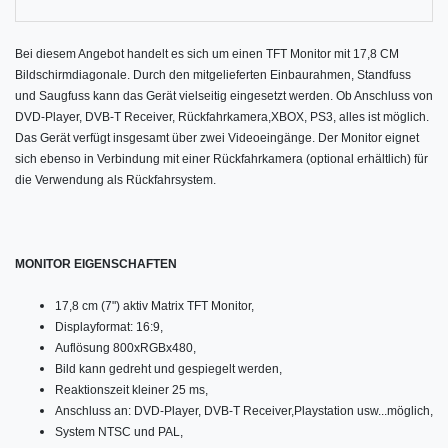
Bei diesem Angebot handelt es sich um einen TFT Monitor mit 17,8 CM
Bildschirmdiagonale. Durch den mitgelieferten Einbaurahmen, Standfuss
und Saugfuss kann das Gerät vielseitig eingesetzt werden. Ob Anschluss von
DVD-Player, DVB-T Receiver, Rückfahrkamera,XBOX, PS3, alles ist möglich.
Das Gerät verfügt insgesamt über zwei Videoeingänge. Der Monitor eignet
sich ebenso in Verbindung mit einer Rückfahrkamera (optional erhältlich) für
die Verwendung als Rückfahrsystem.
MONITOR EIGENSCHAFTEN
17,8 cm (7") aktiv Matrix TFT Monitor,
Displayformat: 16:9,
Auflösung 800xRGBx480,
Bild kann gedreht und gespiegelt werden,
Reaktionszeit kleiner 25 ms,
Anschluss an: DVD-Player, DVB-T Receiver,Playstation usw...möglich,
System NTSC und PAL,