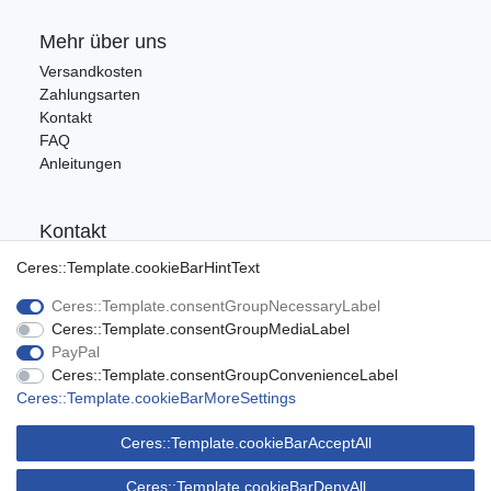
Mehr über uns
Versandkosten
Zahlungsarten
Kontakt
FAQ
Anleitungen
Kontakt
Tel.: 09176/9986400
Ceres::Template.cookieBarHintText
E-Mail: info@ca-audio.de
Ceres::Template.consentGroupNecessaryLabel
Ceres::Template.consentGroupMediaLabel
Rechtliches
PayPal
Ceres::Template.consentGroupConvenienceLabel
Datenschutz
Ceres::Template.cookieBarMoreSettings
Widerrufsrecht
AGB
Ceres::Template.cookieBarAcceptAll
Impressum
Ceres::Template.cookieBarDenyAll