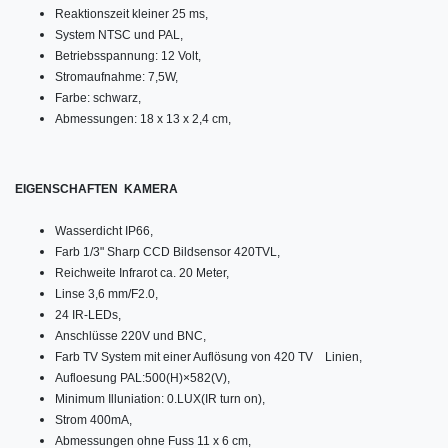
Reaktionszeit kleiner 25 ms,
System NTSC und PAL,
Betriebsspannung: 12 Volt,
Stromaufnahme: 7,5W,
Farbe: schwarz,
Abmessungen: 18 x 13 x 2,4 cm,
EIGENSCHAFTEN KAMERA
Wasserdicht IP66,
Farb 1/3" Sharp CCD Bildsensor 420TVL,
Reichweite Infrarot ca. 20 Meter,
Linse 3,6 mm/F2.0,
24 IR-LEDs,
Anschlüsse 220V und BNC,
Farb TV System mit einer Auflösung von 420 TV Linien,
Aufloesung PAL:500(H)×582(V),
Minimum Illuniation: 0.LUX(IR turn on),
Strom 400mA,
Abmessungen ohne Fuss 11 x 6 cm,