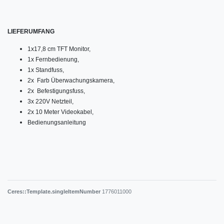
LIEFERUMFANG
1x17,8 cm TFT Monitor,
1x Fernbedienung,
1x Standfuss,
2x Farb Überwachungskamera,
2x Befestigungsfuss,
3x 220V Netzteil,
2x 10 Meter Videokabel,
Bedienungsanleitung
Ceres::Template.singleItemNumber
1776011000