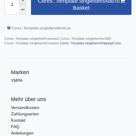
Ceres::Template.singleItemAddTo
Basket
Ceres::Template.singleItemWishList
Ceres::Template.singleItemFootnote1 Ceres::Template.singleItemInclVAT
Ceres::Template.singleItemExclusive
Ceres::Template.singleItemShippingCosts
Marken
YMPA
Mehr über uns
Versandkosten
Zahlungsarten
Kontakt
FAQ
Anleitungen