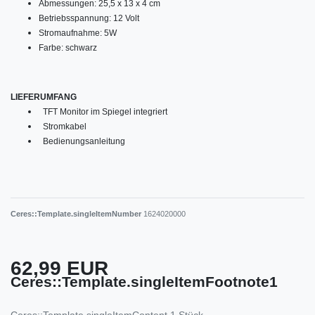
Abmessungen: 25,5 x 13 x 4 cm
Betriebsspannung: 12 Volt
Stromaufnahme: 5W
Farbe: schwarz
LIEFERUMFANG
TFT Monitor im Spiegel integriert
Stromkabel
Bedienungsanleitung
Ceres::Template.singleItemNumber
1624020000
62,99 EUR
Ceres::Template.singleItemFootnote1
Ceres::Template.singleItemContent
1
Stück