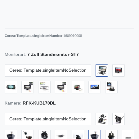
Ceres::Template.singleItemNumber
1609010008
Monitorart:
7 Zoll Standmonitor-ST7
Ceres::Template.singleItemNoSelection
Kamera:
RFK-KUB170DL
Ceres::Template.singleItemNoSelection