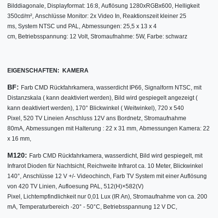
Bilddiagonale,
Displayformat: 16:8,
Auflösung 1280xRGBx600, Helligkeit
350cd/m², Anschlüsse Monitor: 2x Video In, Reaktionszeit kleiner 25
ms, System NTSC und PAL, Abmessungen: 25,5 x 13 x 4
cm, Betriebsspannung: 12 Volt, Stromaufnahme: 5W, Farbe: schwarz
EIGENSCHAFTEN: KAMERA
BF:
Farb CMD Rückfahrkamera,
wasserdicht IP66,
Signalform NTSC,
mit
Distanzskala ( kann deaktiviert werden),
Bild wird gespiegelt angezeigt (
kann deaktiviert werden),
170° Blickwinkel ( Weitwinkel), 720 x 540
Pixel,
520 TV Lineien
Anschluss 12V ans Bordnetz,
Stromaufnahme
80mA,
Abmessungen mit Halterung : 22 x 31 mm,
Abmessungen Kamera: 22
x 16 mm
,
M120:
w
Farb CMD Rückfahrkamera,
asserdicht,
Bild wird gespiegelt,
mit
Infrarot Dioden für Nachtsicht,
Reichweite Infrarot ca. 10 Meter,
Blickwinkel
140°,
Anschlüsse 12 V +/- Videochinch,
Farb TV System mit einer Auflösung
von 420 TV Linien, Aufloesung PAL, 512(H)×582(V)
Pixel, Lichtempfindlichkeit nur 0,01 Lux (IR An), Stromaufnahme von ca. 200
mA, Temperaturbereich -20° - 50°C, Betriebsspannung 12 V DC,