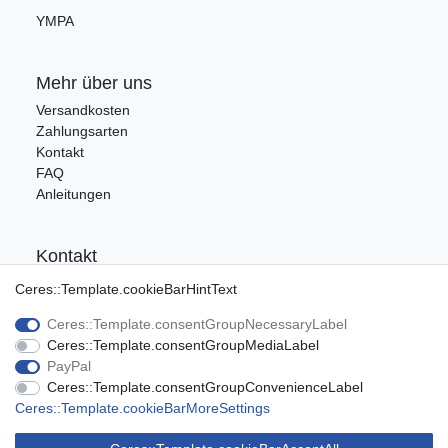
YMPA
Mehr über uns
Versandkosten
Zahlungsarten
Kontakt
FAQ
Anleitungen
Kontakt
Tel.: 09176/9986400
Ceres::Template.cookieBarHintText
E-Mail: info@ca-audio.de
Ceres::Template.consentGroupNecessaryLabel
Ceres::Template.consentGroupMediaLabel
Rechtliches
PayPal
Ceres::Template.consentGroupConvenienceLabel
Datenschutz
Ceres::Template.cookieBarMoreSettings
Widerrufsrecht
AGB