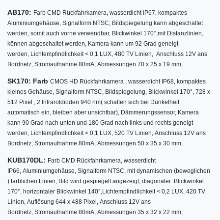
AB170:
Farb CMD Rückfahrkamera,
wasserdicht IP67,
kompaktes
Aluminiumgehäuse,
Signalform NTSC,
Bildspiegelung kann abgeschaltet
werden, somit auch vorne verwendbar,
Blickwinkel
170°
,
mit Distanzlinien,
können abgeschaltet werden,
Kamera kann um 92 Grad geneigt
werden,
Lichtempfindlichkeit < 0,1 LUX,
480 TV Linien,
Anschluss 12V ans
Bordnetz,
Stromaufnahme 80mA,
Abmessungen 70 x 25 x 19 mm,
SK170: Farb
CMOS HD Rückfahrkamera ,
wasserdicht IP68,
kompaktes
kleines Gehäuse,
Signalform NTSC,
Bildspiegelung,
Blickwinkel
170°
, 728 x
512 Pixel , 2 Infrarotdioden 940 nm( schalten sich bei Dunkelheit
automatisch ein, bleiben aber unsichtbar), Dämmerungssensor,
Kamera
kann 90 Grad nach unten und 180 Grad nach links und rechts geneigt
werden,
Lichtempfindlichkeit < 0,1 LUX,
520 TV Linien,
Anschluss 12V ans
Bordnetz,
Stromaufnahme 80mA,
Abmessungen 50 x 35 x 30 mm,
KUB170DL:
Farb CMD Rückfahrkamera,
wasserdicht
IP66,
Aluminiumgehäuse,
Signalform NTSC,
mit dynamischen (beweglichen
) farblichen Linien,
Bild wird gespiegelt angezeigt,
diagonaler Blickwinkel
170°
,
horizontaler Blickwinkel 140°,
Lichtempfindlichkeit < 0,2 LUX,
420 TV
Linien,
Auflösung 644 x 488 Pixel,
Anschluss 12V ans
Bordnetz,
Stromaufnahme 80mA,
Abmessungen 35 x 32 x 22 mm,