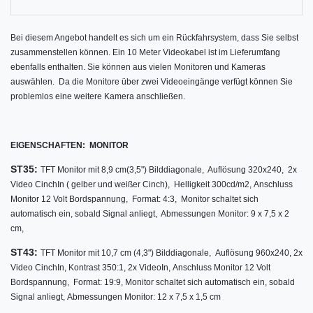
Bei diesem Angebot handelt es sich um ein Rückfahrsystem, dass Sie selbst
zusammenstellen können. Ein 10 Meter Videokabel ist im Lieferumfang
ebenfalls enthalten. Sie können aus vielen Monitoren und Kameras
auswählen.
Da die Monitore über zwei Videoeingänge verfügt können Sie
problemlos eine weitere Kamera anschließen.
EIGENSCHAFTEN:
MONITOR
ST35:
TFT Monitor mit 8,9 cm
(3,5") Bilddiagonale,
Auflösung 320x240,
2x
Video CinchIn ( gelber und weißer Cinch),
Helligkeit 300cd/m2,
Anschluss
Monitor 12 Volt Bordspannung,
Format: 4:3,
Monitor schaltet sich
automatisch ein, sobald Signal anliegt,
Abmessungen Monitor: 9 x 7,5 x 2
cm,
ST43:
TFT Monitor mit 10,7 cm (4,3") Bilddiagonale,
Auflösung 960x240,
2x
Video CinchIn,
Kontrast 350:1, 2
x VideoIn,
Anschluss Monitor 12 Volt
Bordspannung,
Format: 19:9,
Monitor schaltet sich automatisch ein, sobald
Signal anliegt,
Abmessungen Monitor: 12 x 7,5 x 1,5 cm