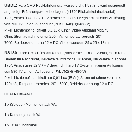
UBDL:
Farb CMD Rückfahrkamera, w
asserdicht IP68,
Bild wird gespiegelt
angezeigt,
Erfassungswinkel ( diagonal) 170° Blickwinkel (horizontal)
120°,
Anschlüsse 12 V +/- Videochinch,
Farb TV System mit einer Auflösung
von 700 TV Linien,
Aufloesung, NTSC 648(H)×488(V)
Pixel,
Lichtempfindlichkeit 0,1 Lux,
Cinch Video Ausgang Vpp/75
Ohm,
Stromaufnahme unter 200 mA,
Temperaturbereich -20° -
70°C,
Betriebsspannung 12 V DC,
Abmessungen 25 x 25 x 18 mm,
NS180:
Farb CMD Rückfahrkamera, w
asserdicht,
Distanzscala,
mit Infrarot
Dioden für Nachtsicht,
Reichweite Infrarot ca. 10 Meter,
Blickwinkel diagonal
170°,
Anschlüsse 12 V +/- Videocinch,
Farb TV System mit einer Auflösung
von 580 TV Linien,
Aufloesung PAL 752(H)×480(V)
Pixel,
Lichtempfindlichkeit nur 0,01 Lux (IR An),
Stromaufnahme von max.
120 mA,
Temperaturbereich -20° - 50°C,
Betriebsspannung 12 V DC,
LIEFERUMFANG
1 x (Spiegel) Monitor je nach Wahl
1 x Kamera je nach Wahl
1 x 10 m Cinchkabel