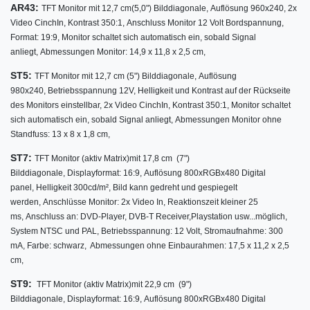
AR43:
TFT Monitor mit 12,7 cm
(5,0") Bilddiagonale,
Auflösung 960x240,
2x
Video CinchIn,
Kontrast 350:1,
Anschluss Monitor 12 Volt Bordspannung,
Format: 19:9,
Monitor schaltet sich automatisch ein, sobald Signal
anliegt,
Abmessungen Monitor: 14,9 x 11,8 x 2,5 cm,
ST5:
TFT Monitor mit 12,7 cm (5") Bilddiagonale, Auflösung
980x240, Betriebsspannung 12V, Helligkeit und Kontrast auf der Rückseite
des Monitors einstellbar, 2x Video CinchIn, Kontrast 350:1, Monitor schaltet
sich automatisch ein, sobald Signal anliegt, Abmessungen Monitor ohne
Standfuss: 13 x 8 x 1,8 cm,
ST7:
TFT Monitor (aktiv Matrix)
mit
17,8 cm (7")
Bilddiagonale,
Displayformat: 16:9,
Auflösung 800xRGBx480 Digital
panel, Helligkeit 300cd/m²,
Bild kann gedreht und gespiegelt
werden, Anschlüsse Monitor: 2x Video In, Reaktionszeit kleiner 25
ms, Anschluss an: DVD-Player, DVB-T Receiver,Playstation usw...möglich,
System NTSC und PAL, Betriebsspannung: 12 Volt, Stromaufnahme: 300
mA, Farbe: schwarz, Abmessungen ohne Einbaurahmen: 17,5 x 11,2 x 2,5
cm,
ST9:
TFT Monitor (aktiv Matrix)
mit 22,9
cm (9")
Bilddiagonale,
Displayformat: 16:9,
Auflösung 800xRGBx480 Digital