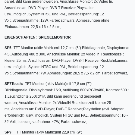
panel,
Bild kann gedreht werden, Anschlüsse Monitor: 2x Video In,
Anschluss an: DVD-Player, DVB-T Receiver,Playstation
usw...möglich, System NTSC und PAL, Betriebsspannung: 12
Volt, Stromaufnahme: 12W, Farbe: schwarz, Abmessungen ohne
Einbaurahmen: 22,5 x 16 x 2,5 cm,
EIGENSCHAFTEN:
SPIEGELMONITOR
SP5:
TFT Monitor (aktiv Matrix)
mit
12,7 cm (5") Bilddiagonale,
Displayformat:
4:3,
Auflösung 480 x 300, Anschlüsse Monitor: 2x Video In, Reaktionszeit
kleiner 25 ms, Anschluss an: DVD-Player, DVB-T Receiver,Rückfahrkamera
usw...möglich, System NTSC und PAL, Betriebsspannung: 12
Volt, Stromaufnahme: 7W, Abmessungen: 28,5 x 7,5 x 2 cm, Farbe: schwarz,
SP7Touch:
TFT Monitor (aktiv Matrix)
mit
17,8 cm (7")
Bilddiagonale,
Displayformat: 16:9,
Auflösung 800xRGBx480, Kontrast 500 :
1,Leuchtdichte 250cd/m²,
Bild kann gedreht und gespiegelt
werden, Anschlüsse Monitor: 2x VideoIN Reaktionszeit kleiner 25
ms, Anschluss an: DVD-Player, DVB-T Receiver,Playstation (evtl. Adapter
erforderlich) usw...möglich, System NTSC und PAL, Betriebsspannung: 10 -
32 Volt, Leistungsaufnahme: <7W, Farbe: schwarz,
SP9:
TFT Monitor (aktiv Matrix)
mit 22,9
cm (9")