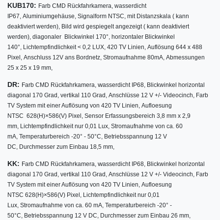
KUB170:
Farb CMD Rückfahrkamera,
wasserdicht
IP67,
Aluminiumgehäuse,
Signalform NTSC,
mit Distanzskala ( kann
deaktiviert werden),
Bild wird gespiegelt angezeigt ( kann deaktiviert
werden),
diagonaler Blickwinkel
170°
,
horizontaler Blickwinkel
140°,
Lichtempfindlichkeit < 0,2 LUX,
420 TV Linien,
Auflösung 644 x 488
Pixel,
Anschluss 12V ans Bordnetz,
Stromaufnahme 80mA,
Abmessungen
25 x 25 x 19 mm,
DR:
w
Farb CMD Rückfahrkamera,
asserdicht IP68,
Blickwinkel horizontal
diagonal 170 Grad,
vertikal 110 Grad,
Anschlüsse 12 V +/- Videocinch,
Farb
TV System mit einer Auflösung von 420 TV Linien,
Aufloesung
NTSC 628(H)×586(V) Pixel,
Sensor Erfassungsbereich 3,8 mm x 2,9
mm,
Lichtempfindlichkeit nur 0,01 Lux,
Stromaufnahme von ca. 60
mA,
Temperaturbereich -20° - 50°C,
Betriebsspannung 12 V
DC,
Durchmesser zum Einbau 18,5 mm,
KK:
w
Farb CMD Rückfahrkamera,
asserdicht IP68,
Blickwinkel horizontal
diagonal 170 Grad,
vertikal 110 Grad,
Anschlüsse 12 V +/- Videocinch,
Farb
TV System mit einer Auflösung von 420 TV Linien,
Aufloesung
NTSC 628(H)×586(V) Pixel,
Lichtempfindlichkeit nur 0,01
Lux,
Stromaufnahme von ca. 60 mA,
Temperaturbereich -20° -
50°C,
Betriebsspannung 12 V DC,
Durchmesser zum Einbau 26 mm,