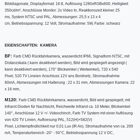
Bilddiagonale,
Displayformat: 16:8,
Auflösung 1280xRGBx600, Helligkeit
350cd/m², Anschlüsse Monitor: 2x Video In, Reaktionszeit kleiner 25
ms, System NTSC und PAL, Abmessungen: 25,5 x 13 x 4
cm, Betriebsspannung: 12 Volt, Stromaufnahme: 5W, Farbe: schwarz
EIGENSCHAFTEN: KAMERA
BF:
Farb CMD Rückfahrkamera,
wasserdicht IP66,
Signalform NTSC,
mit
Distanzskala ( kann deaktiviert werden),
Bild wird gespiegelt angezeigt (
kann deaktiviert werden),
170° Blickwinkel ( Weitwinkel), 720 x 540
Pixel,
520 TV Lineien
Anschluss 12V ans Bordnetz,
Stromaufnahme
80mA,
Abmessungen mit Halterung : 22 x 31 mm,
Abmessungen Kamera: 22
x 16 mm
,
M120:
w
Farb CMD Rückfahrkamera,
asserdicht,
Bild wird gespiegelt,
mit
Infrarot Dioden für Nachtsicht,
Reichweite Infrarot ca. 10 Meter,
Blickwinkel
140°,
Anschlüsse 12 V +/- Videochinch,
Farb TV System mit einer Auflösung
von 420 TV Linien, Aufloesung PAL, 512(H)×582(V)
Pixel, Lichtempfindlichkeit nur 0,01 Lux (IR An), Stromaufnahme von ca. 200
mA, Temperaturbereich -20° - 50°C, Betriebsspannung 12 V DC,