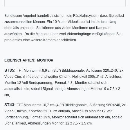
Bei diesem Angebot handelt es sich um ein Rückfahrsystem, dass Sie selbst
zusammenstellen können. Ein 10 Meter Videokabel ist im Lieferumfang
ebenfalls enthalten. Sie können aus vielen Monitoren und Kameras
auswählen.
Da die Monitore über zwei Videoeingänge verfügt können Sie
problemlos eine weitere Kamera anschließen.
EIGENSCHAFTEN:
MONITOR
ST35:
TFT Monitor mit 8,9 cm
(3,5") Bilddiagonale,
Auflösung 320x240,
2x
Video CinchIn ( gelber und weißer Cinch),
Helligkeit 300cd/m2,
Anschluss
Monitor 12 Volt Bordspannung,
Format: 4:3,
Monitor schaltet sich
automatisch ein, sobald Signal anliegt,
Abmessungen Monitor: 9 x 7,5 x 2
cm,
ST43:
TFT Monitor mit 10,7 cm (4,3") Bilddiagonale,
Auflösung 960x240,
2x
Video CinchIn,
Kontrast 350:1, 2
x VideoIn,
Anschluss Monitor 12 Volt
Bordspannung,
Format: 19:9,
Monitor schaltet sich automatisch ein, sobald
Signal anliegt,
Abmessungen Monitor: 12 x 7,5 x 1,5 cm