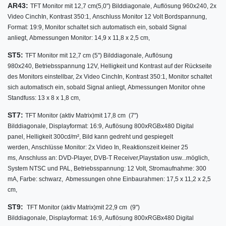
AR43:
TFT Monitor mit 12,7 cm
(5,0") Bilddiagonale,
Auflösung 960x240,
2x
Video CinchIn,
Kontrast 350:1,
Anschluss Monitor 12 Volt Bordspannung,
Format: 19:9,
Monitor schaltet sich automatisch ein, sobald Signal
anliegt,
Abmessungen Monitor: 14,9 x 11,8 x 2,5 cm,
ST5:
TFT Monitor mit 12,7 cm (5") Bilddiagonale, Auflösung
980x240, Betriebsspannung 12V, Helligkeit und Kontrast auf der Rückseite
des Monitors einstellbar, 2x Video CinchIn, Kontrast 350:1, Monitor schaltet
sich automatisch ein, sobald Signal anliegt, Abmessungen Monitor ohne
Standfuss: 13 x 8 x 1,8 cm,
ST7:
TFT Monitor (aktiv Matrix)
mit
17,8 cm (7")
Bilddiagonale,
Displayformat: 16:9,
Auflösung 800xRGBx480 Digital
panel, Helligkeit 300cd/m²,
Bild kann gedreht und gespiegelt
werden, Anschlüsse Monitor: 2x Video In, Reaktionszeit kleiner 25
ms, Anschluss an: DVD-Player, DVB-T Receiver,Playstation usw...möglich,
System NTSC und PAL, Betriebsspannung: 12 Volt, Stromaufnahme: 300
mA, Farbe: schwarz, Abmessungen ohne Einbaurahmen: 17,5 x 11,2 x 2,5
cm,
ST9:
TFT Monitor (aktiv Matrix)
mit 22,9
cm (9")
Bilddiagonale,
Displayformat: 16:9,
Auflösung 800xRGBx480 Digital