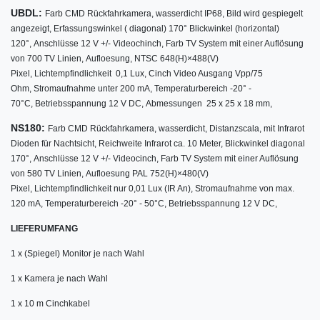
UBDL:
Farb CMD Rückfahrkamera, w
asserdicht IP68,
Bild wird gespiegelt
angezeigt,
Erfassungswinkel ( diagonal) 170° Blickwinkel (horizontal)
120°,
Anschlüsse 12 V +/- Videochinch,
Farb TV System mit einer Auflösung
von 700 TV Linien,
Aufloesung, NTSC 648(H)×488(V)
Pixel,
Lichtempfindlichkeit 0,1 Lux,
Cinch Video Ausgang Vpp/75
Ohm,
Stromaufnahme unter 200 mA,
Temperaturbereich -20° -
70°C,
Betriebsspannung 12 V DC,
Abmessungen 25 x 25 x 18 mm,
NS180:
Farb CMD Rückfahrkamera, w
asserdicht,
Distanzscala,
mit Infrarot
Dioden für Nachtsicht,
Reichweite Infrarot ca. 10 Meter,
Blickwinkel diagonal
170°,
Anschlüsse 12 V +/- Videocinch,
Farb TV System mit einer Auflösung
von 580 TV Linien,
Aufloesung PAL 752(H)×480(V)
Pixel,
Lichtempfindlichkeit nur 0,01 Lux (IR An),
Stromaufnahme von max.
120 mA,
Temperaturbereich -20° - 50°C,
Betriebsspannung 12 V DC,
LIEFERUMFANG
1 x (Spiegel) Monitor je nach Wahl
1 x Kamera je nach Wahl
1 x 10 m Cinchkabel