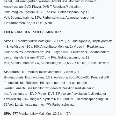
panel,
Bild kann gedreht werden, Anschlüsse Monitor: 2x Video In,
Anschluss an: DVD-Player, DVB-T Receiver,Playstation
usw...möglich, System NTSC und PAL, Betriebsspannung: 12
Volt, Stromaufnahme: 12W, Farbe: schwarz, Abmessungen ohne
Einbaurahmen: 22,5 x 16 x 2,5 cm,
EIGENSCHAFTEN:
SPIEGELMONITOR
SP5:
TFT Monitor (aktiv Matrix)
mit
12,7 cm (5") Bilddiagonale,
Displayformat:
4:3,
Auflösung 480 x 300, Anschlüsse Monitor: 2x Video In, Reaktionszeit
kleiner 25 ms, Anschluss an: DVD-Player, DVB-T Receiver,Rückfahrkamera
usw...möglich, System NTSC und PAL, Betriebsspannung: 12
Volt, Stromaufnahme: 7W, Abmessungen: 28,5 x 7,5 x 2 cm, Farbe: schwarz,
SP7Touch:
TFT Monitor (aktiv Matrix)
mit
17,8 cm (7")
Bilddiagonale,
Displayformat: 16:9,
Auflösung 800xRGBx480, Kontrast 500 :
1,Leuchtdichte 250cd/m²,
Bild kann gedreht und gespiegelt
werden, Anschlüsse Monitor: 2x VideoIN Reaktionszeit kleiner 25
ms, Anschluss an: DVD-Player, DVB-T Receiver,Playstation (evtl. Adapter
erforderlich) usw...möglich, System NTSC und PAL, Betriebsspannung: 10 -
32 Volt, Leistungsaufnahme: <7W, Farbe: schwarz,
SP9:
TFT Monitor (aktiv Matrix)
mit 22,9
cm (9")