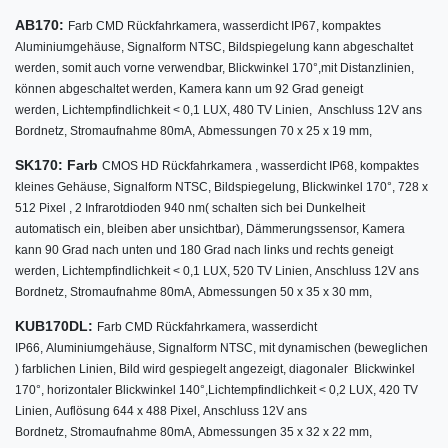
AB170:
Farb CMD Rückfahrkamera,
wasserdicht IP67,
kompaktes
Aluminiumgehäuse,
Signalform NTSC,
Bildspiegelung kann abgeschaltet
werden, somit auch vorne verwendbar,
Blickwinkel
170°
,
mit Distanzlinien,
können abgeschaltet werden,
Kamera kann um 92 Grad geneigt
werden,
Lichtempfindlichkeit < 0,1 LUX,
480 TV Linien,
Anschluss 12V ans
Bordnetz,
Stromaufnahme 80mA,
Abmessungen 70 x 25 x 19 mm,
SK170: Farb
CMOS HD Rückfahrkamera ,
wasserdicht IP68,
kompaktes
kleines Gehäuse,
Signalform NTSC,
Bildspiegelung,
Blickwinkel
170°
, 728 x
512 Pixel , 2 Infrarotdioden 940 nm( schalten sich bei Dunkelheit
automatisch ein, bleiben aber unsichtbar), Dämmerungssensor,
Kamera
kann 90 Grad nach unten und 180 Grad nach links und rechts geneigt
werden,
Lichtempfindlichkeit < 0,1 LUX,
520 TV Linien,
Anschluss 12V ans
Bordnetz,
Stromaufnahme 80mA,
Abmessungen 50 x 35 x 30 mm,
KUB170DL:
Farb CMD Rückfahrkamera,
wasserdicht
IP66,
Aluminiumgehäuse,
Signalform NTSC,
mit dynamischen (beweglichen
) farblichen Linien,
Bild wird gespiegelt angezeigt,
diagonaler Blickwinkel
170°
,
horizontaler Blickwinkel 140°,
Lichtempfindlichkeit < 0,2 LUX,
420 TV
Linien,
Auflösung 644 x 488 Pixel,
Anschluss 12V ans
Bordnetz,
Stromaufnahme 80mA,
Abmessungen 35 x 32 x 22 mm,