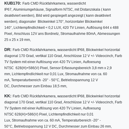
KUB170:
Farb CMD Rückfahrkamera,
wasserdicht
IP67,
Aluminiumgehäuse,
Signalform NTSC,
mit Distanzskala ( kann
deaktiviert werden),
Bild wird gespiegelt angezeigt ( kann deaktiviert
werden),
diagonaler Blickwinkel
170°
,
horizontaler Blickwinkel
140°,
Lichtempfindlichkeit < 0,2 LUX,
420 TV Linien,
Auflösung 644 x 488
Pixel,
Anschluss 12V ans Bordnetz,
Stromaufnahme 80mA,
Abmessungen
25 x 25 x 19 mm,
DR:
w
Farb CMD Rückfahrkamera,
asserdicht IP68,
Blickwinkel horizontal
diagonal 170 Grad,
vertikal 110 Grad,
Anschlüsse 12 V +/- Videocinch,
Farb
TV System mit einer Auflösung von 420 TV Linien,
Aufloesung
NTSC 628(H)×586(V) Pixel,
Sensor Erfassungsbereich 3,8 mm x 2,9
mm,
Lichtempfindlichkeit nur 0,01 Lux,
Stromaufnahme von ca. 60
mA,
Temperaturbereich -20° - 50°C,
Betriebsspannung 12 V
DC,
Durchmesser zum Einbau 18,5 mm,
KK:
w
Farb CMD Rückfahrkamera,
asserdicht IP68,
Blickwinkel horizontal
diagonal 170 Grad,
vertikal 110 Grad,
Anschlüsse 12 V +/- Videocinch,
Farb
TV System mit einer Auflösung von 420 TV Linien,
Aufloesung
NTSC 628(H)×586(V) Pixel,
Lichtempfindlichkeit nur 0,01
Lux,
Stromaufnahme von ca. 60 mA,
Temperaturbereich -20° -
50°C,
Betriebsspannung 12 V DC,
Durchmesser zum Einbau 26 mm,