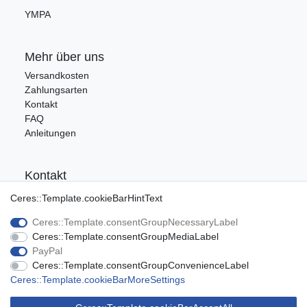
YMPA
Mehr über uns
Versandkosten
Zahlungsarten
Kontakt
FAQ
Anleitungen
Kontakt
Tel.: 09176/9986400
Ceres::Template.cookieBarHintText
E-Mail: info@ca-audio.de
Ceres::Template.consentGroupNecessaryLabel
Ceres::Template.consentGroupMediaLabel
Rechtliches
PayPal
Ceres::Template.consentGroupConvenienceLabel
Datenschutz
Ceres::Template.cookieBarMoreSettings
Widerrufsrecht
AGB