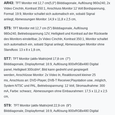
AR43:
TFT Monitor mit 12,7 cm
(5,0") Bilddiagonale,
Auflösung 960x240,
2x
Video CinchIn,
Kontrast 350:1,
Anschluss Monitor 12 Volt Bordspannung,
Format: 19:9,
Monitor schaltet sich automatisch ein, sobald Signal
anliegt,
Abmessungen Monitor: 14,9 x 11,8 x 2,5 cm,
ST5:
TFT Monitor mit 12,7 cm (5") Bilddiagonale, Auflösung
980x240, Betriebsspannung 12V, Helligkeit und Kontrast auf der Rückseite
des Monitors einstellbar, 2x Video CinchIn, Kontrast 350:1, Monitor schaltet
sich automatisch ein, sobald Signal anliegt, Abmessungen Monitor ohne
Standfuss: 13 x 8 x 1,8 cm,
ST7:
TFT Monitor (aktiv Matrix)
mit
17,8 cm (7")
Bilddiagonale,
Displayformat: 16:9,
Auflösung 800xRGBx480 Digital
panel, Helligkeit 300cd/m²,
Bild kann gedreht und gespiegelt
werden, Anschlüsse Monitor: 2x Video In, Reaktionszeit kleiner 25
ms, Anschluss an: DVD-Player, DVB-T Receiver,Playstation usw...möglich,
System NTSC und PAL, Betriebsspannung: 12 Volt, Stromaufnahme: 300
mA, Farbe: schwarz, Abmessungen ohne Einbaurahmen: 17,5 x 11,2 x 2,5
cm,
ST9:
TFT Monitor (aktiv Matrix)
mit 22,9
cm (9")
Bilddiagonale,
Displayformat: 16:9,
Auflösung 800xRGBx480 Digital