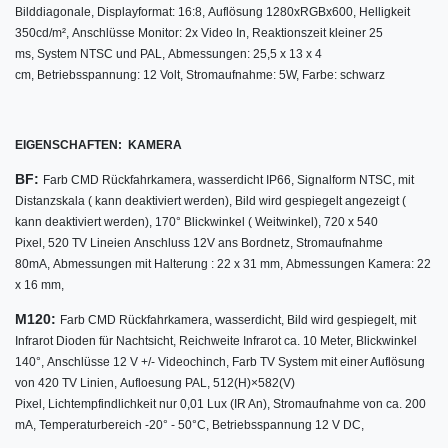
Bilddiagonale,
Displayformat: 16:8,
Auflösung 1280xRGBx600, Helligkeit
350cd/m², Anschlüsse Monitor: 2x Video In, Reaktionszeit kleiner 25
ms, System NTSC und PAL, Abmessungen: 25,5 x 13 x 4
cm, Betriebsspannung: 12 Volt, Stromaufnahme: 5W, Farbe: schwarz
EIGENSCHAFTEN: KAMERA
BF:
Farb CMD Rückfahrkamera,
wasserdicht IP66,
Signalform NTSC,
mit
Distanzskala ( kann deaktiviert werden),
Bild wird gespiegelt angezeigt (
kann deaktiviert werden),
170° Blickwinkel ( Weitwinkel), 720 x 540
Pixel,
520 TV Lineien
Anschluss 12V ans Bordnetz,
Stromaufnahme
80mA,
Abmessungen mit Halterung : 22 x 31 mm,
Abmessungen Kamera: 22
x 16 mm
,
M120:
w
Farb CMD Rückfahrkamera,
asserdicht,
Bild wird gespiegelt,
mit
Infrarot Dioden für Nachtsicht,
Reichweite Infrarot ca. 10 Meter,
Blickwinkel
140°,
Anschlüsse 12 V +/- Videochinch,
Farb TV System mit einer Auflösung
von 420 TV Linien, Aufloesung PAL, 512(H)×582(V)
Pixel, Lichtempfindlichkeit nur 0,01 Lux (IR An), Stromaufnahme von ca. 200
mA, Temperaturbereich -20° - 50°C, Betriebsspannung 12 V DC,