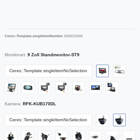
Ceres::Template.singleItemNumber
1605010008
Monitorart:
9 Zoll Standmonitor-ST9
Ceres::Template.singleItemNoSelection
Kamera:
RFK-KUB170DL
Ceres::Template.singleItemNoSelection