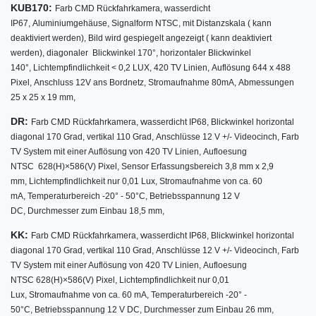
KUB170:
Farb CMD Rückfahrkamera,
wasserdicht
IP67,
Aluminiumgehäuse,
Signalform NTSC,
mit Distanzskala ( kann
deaktiviert werden),
Bild wird gespiegelt angezeigt ( kann deaktiviert
werden),
diagonaler Blickwinkel
170°
,
horizontaler Blickwinkel
140°,
Lichtempfindlichkeit < 0,2 LUX,
420 TV Linien,
Auflösung 644 x 488
Pixel,
Anschluss 12V ans Bordnetz,
Stromaufnahme 80mA,
Abmessungen
25 x 25 x 19 mm,
DR:
w
Farb CMD Rückfahrkamera,
asserdicht IP68,
Blickwinkel horizontal
diagonal 170 Grad,
vertikal 110 Grad,
Anschlüsse 12 V +/- Videocinch,
Farb
TV System mit einer Auflösung von 420 TV Linien,
Aufloesung
NTSC 628(H)×586(V) Pixel,
Sensor Erfassungsbereich 3,8 mm x 2,9
mm,
Lichtempfindlichkeit nur 0,01 Lux,
Stromaufnahme von ca. 60
mA,
Temperaturbereich -20° - 50°C,
Betriebsspannung 12 V
DC,
Durchmesser zum Einbau 18,5 mm,
KK:
w
Farb CMD Rückfahrkamera,
asserdicht IP68,
Blickwinkel horizontal
diagonal 170 Grad,
vertikal 110 Grad,
Anschlüsse 12 V +/- Videocinch,
Farb
TV System mit einer Auflösung von 420 TV Linien,
Aufloesung
NTSC 628(H)×586(V) Pixel,
Lichtempfindlichkeit nur 0,01
Lux,
Stromaufnahme von ca. 60 mA,
Temperaturbereich -20° -
50°C,
Betriebsspannung 12 V DC,
Durchmesser zum Einbau 26 mm,