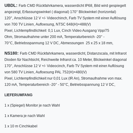
UBDL:
Farb CMD Rückfahrkamera, w
asserdicht IP68,
Bild wird gespiegelt
angezeigt,
Erfassungswinkel ( diagonal) 170° Blickwinkel (horizontal)
120°,
Anschlüsse 12 V +/- Videochinch,
Farb TV System mit einer Auflösung
von 700 TV Linien,
Aufloesung, NTSC 648(H)×488(V)
Pixel,
Lichtempfindlichkeit 0,1 Lux,
Cinch Video Ausgang Vpp/75
Ohm,
Stromaufnahme unter 200 mA,
Temperaturbereich -20° -
70°C,
Betriebsspannung 12 V DC,
Abmessungen 25 x 25 x 18 mm,
NS180:
Farb CMD Rückfahrkamera, w
asserdicht,
Distanzscala,
mit Infrarot
Dioden für Nachtsicht,
Reichweite Infrarot ca. 10 Meter,
Blickwinkel diagonal
170°,
Anschlüsse 12 V +/- Videocinch,
Farb TV System mit einer Auflösung
von 580 TV Linien,
Aufloesung PAL 752(H)×480(V)
Pixel,
Lichtempfindlichkeit nur 0,01 Lux (IR An),
Stromaufnahme von max.
120 mA,
Temperaturbereich -20° - 50°C,
Betriebsspannung 12 V DC,
LIEFERUMFANG
1 x (Spiegel) Monitor je nach Wahl
1 x Kamera je nach Wahl
1 x 10 m Cinchkabel