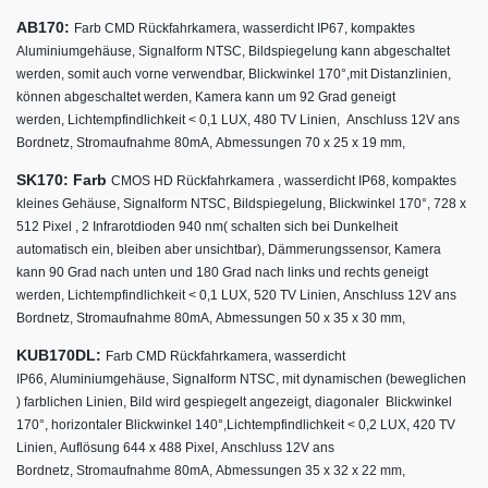
AB170:
Farb CMD Rückfahrkamera,
wasserdicht IP67,
kompaktes
Aluminiumgehäuse,
Signalform NTSC,
Bildspiegelung kann abgeschaltet
werden, somit auch vorne verwendbar,
Blickwinkel
170°
,
mit Distanzlinien,
können abgeschaltet werden,
Kamera kann um 92 Grad geneigt
werden,
Lichtempfindlichkeit < 0,1 LUX,
480 TV Linien,
Anschluss 12V ans
Bordnetz,
Stromaufnahme 80mA,
Abmessungen 70 x 25 x 19 mm,
SK170: Farb
CMOS HD Rückfahrkamera ,
wasserdicht IP68,
kompaktes
kleines Gehäuse,
Signalform NTSC,
Bildspiegelung,
Blickwinkel
170°
, 728 x
512 Pixel , 2 Infrarotdioden 940 nm( schalten sich bei Dunkelheit
automatisch ein, bleiben aber unsichtbar), Dämmerungssensor,
Kamera
kann 90 Grad nach unten und 180 Grad nach links und rechts geneigt
werden,
Lichtempfindlichkeit < 0,1 LUX,
520 TV Linien,
Anschluss 12V ans
Bordnetz,
Stromaufnahme 80mA,
Abmessungen 50 x 35 x 30 mm,
KUB170DL:
Farb CMD Rückfahrkamera,
wasserdicht
IP66,
Aluminiumgehäuse,
Signalform NTSC,
mit dynamischen (beweglichen
) farblichen Linien,
Bild wird gespiegelt angezeigt,
diagonaler Blickwinkel
170°
,
horizontaler Blickwinkel 140°,
Lichtempfindlichkeit < 0,2 LUX,
420 TV
Linien,
Auflösung 644 x 488 Pixel,
Anschluss 12V ans
Bordnetz,
Stromaufnahme 80mA,
Abmessungen 35 x 32 x 22 mm,