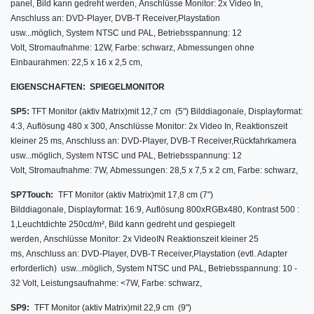
panel,
Bild kann gedreht werden, Anschlüsse Monitor: 2x Video In,
Anschluss an: DVD-Player, DVB-T Receiver,Playstation
usw...möglich, System NTSC und PAL, Betriebsspannung: 12
Volt, Stromaufnahme: 12W, Farbe: schwarz, Abmessungen ohne
Einbaurahmen: 22,5 x 16 x 2,5 cm,
EIGENSCHAFTEN:
SPIEGELMONITOR
SP5:
TFT Monitor (aktiv Matrix)
mit
12,7 cm (5") Bilddiagonale,
Displayformat:
4:3,
Auflösung 480 x 300, Anschlüsse Monitor: 2x Video In, Reaktionszeit
kleiner 25 ms, Anschluss an: DVD-Player, DVB-T Receiver,Rückfahrkamera
usw...möglich, System NTSC und PAL, Betriebsspannung: 12
Volt, Stromaufnahme: 7W, Abmessungen: 28,5 x 7,5 x 2 cm, Farbe: schwarz,
SP7Touch:
TFT Monitor (aktiv Matrix)
mit
17,8 cm (7")
Bilddiagonale,
Displayformat: 16:9,
Auflösung 800xRGBx480, Kontrast 500 :
1,Leuchtdichte 250cd/m²,
Bild kann gedreht und gespiegelt
werden, Anschlüsse Monitor: 2x VideoIN Reaktionszeit kleiner 25
ms, Anschluss an: DVD-Player, DVB-T Receiver,Playstation (evtl. Adapter
erforderlich) usw...möglich, System NTSC und PAL, Betriebsspannung: 10 -
32 Volt, Leistungsaufnahme: <7W, Farbe: schwarz,
SP9:
TFT Monitor (aktiv Matrix)
mit 22,9
cm (9")