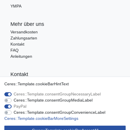
YMPA
Mehr über uns
Versandkosten
Zahlungsarten
Kontakt
FAQ
Anleitungen
Kontakt
Tel.: 09176/9986400
Ceres::Template.cookieBarHintText
E-Mail: info@ca-audio.de
Ceres::Template.consentGroupNecessaryLabel
Ceres::Template.consentGroupMediaLabel
Rechtliches
PayPal
Ceres::Template.consentGroupConvenienceLabel
Datenschutz
Ceres::Template.cookieBarMoreSettings
Widerrufsrecht
AGB