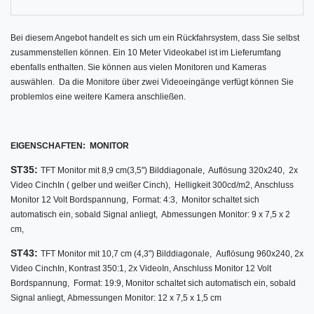
Bei diesem Angebot handelt es sich um ein Rückfahrsystem, dass Sie selbst
zusammenstellen können. Ein 10 Meter Videokabel ist im Lieferumfang
ebenfalls enthalten. Sie können aus vielen Monitoren und Kameras
auswählen.
Da die Monitore über zwei Videoeingänge verfügt können Sie
problemlos eine weitere Kamera anschließen.
EIGENSCHAFTEN:
MONITOR
ST35:
TFT Monitor mit 8,9 cm
(3,5") Bilddiagonale,
Auflösung 320x240,
2x
Video CinchIn ( gelber und weißer Cinch),
Helligkeit 300cd/m2,
Anschluss
Monitor 12 Volt Bordspannung,
Format: 4:3,
Monitor schaltet sich
automatisch ein, sobald Signal anliegt,
Abmessungen Monitor: 9 x 7,5 x 2
cm,
ST43:
TFT Monitor mit 10,7 cm (4,3") Bilddiagonale,
Auflösung 960x240,
2x
Video CinchIn,
Kontrast 350:1, 2
x VideoIn,
Anschluss Monitor 12 Volt
Bordspannung,
Format: 19:9,
Monitor schaltet sich automatisch ein, sobald
Signal anliegt,
Abmessungen Monitor: 12 x 7,5 x 1,5 cm