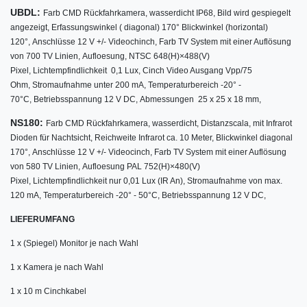
UBDL:
Farb CMD Rückfahrkamera, w
asserdicht IP68,
Bild wird gespiegelt
angezeigt,
Erfassungswinkel ( diagonal) 170° Blickwinkel (horizontal)
120°,
Anschlüsse 12 V +/- Videochinch,
Farb TV System mit einer Auflösung
von 700 TV Linien,
Aufloesung, NTSC 648(H)×488(V)
Pixel,
Lichtempfindlichkeit 0,1 Lux,
Cinch Video Ausgang Vpp/75
Ohm,
Stromaufnahme unter 200 mA,
Temperaturbereich -20° -
70°C,
Betriebsspannung 12 V DC,
Abmessungen 25 x 25 x 18 mm,
NS180:
Farb CMD Rückfahrkamera, w
asserdicht,
Distanzscala,
mit Infrarot
Dioden für Nachtsicht,
Reichweite Infrarot ca. 10 Meter,
Blickwinkel diagonal
170°,
Anschlüsse 12 V +/- Videocinch,
Farb TV System mit einer Auflösung
von 580 TV Linien,
Aufloesung PAL 752(H)×480(V)
Pixel,
Lichtempfindlichkeit nur 0,01 Lux (IR An),
Stromaufnahme von max.
120 mA,
Temperaturbereich -20° - 50°C,
Betriebsspannung 12 V DC,
LIEFERUMFANG
1 x (Spiegel) Monitor je nach Wahl
1 x Kamera je nach Wahl
1 x 10 m Cinchkabel