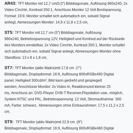
AR43:
TFT Monitor mit 12,7 cm
(5,0") Bilddiagonale,
Auflösung 960x240,
2x
Video CinchIn,
Kontrast 350:1,
Anschluss Monitor 12 Volt Bordspannung,
Format: 19:9,
Monitor schaltet sich automatisch ein, sobald Signal
anliegt,
Abmessungen Monitor: 14,9 x 11,8 x 2,5 cm,
ST5:
TFT Monitor mit 12,7 cm (5") Bilddiagonale, Auflösung
980x240, Betriebsspannung 12V, Helligkeit und Kontrast auf der Rückseite
des Monitors einstellbar, 2x Video CinchIn, Kontrast 350:1, Monitor schaltet
sich automatisch ein, sobald Signal anliegt, Abmessungen Monitor ohne
Standfuss: 13 x 8 x 1,8 cm,
ST7:
TFT Monitor (aktiv Matrix)
mit
17,8 cm (7")
Bilddiagonale,
Displayformat: 16:9,
Auflösung 800xRGBx480 Digital
panel, Helligkeit 300cd/m²,
Bild kann gedreht und gespiegelt
werden, Anschlüsse Monitor: 2x Video In, Reaktionszeit kleiner 25
ms, Anschluss an: DVD-Player, DVB-T Receiver,Playstation usw...möglich,
System NTSC und PAL, Betriebsspannung: 12 Volt, Stromaufnahme: 300
mA, Farbe: schwarz, Abmessungen ohne Einbaurahmen: 17,5 x 11,2 x 2,5
cm,
ST9:
TFT Monitor (aktiv Matrix)
mit 22,9
cm (9")
Bilddiagonale,
Displayformat: 16:9,
Auflösung 800xRGBx480 Digital