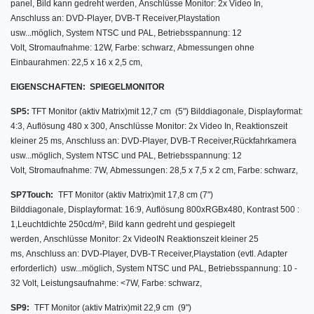
panel,
Bild kann gedreht werden, Anschlüsse Monitor: 2x Video In,
Anschluss an: DVD-Player, DVB-T Receiver,Playstation
usw...möglich, System NTSC und PAL, Betriebsspannung: 12
Volt, Stromaufnahme: 12W, Farbe: schwarz, Abmessungen ohne
Einbaurahmen: 22,5 x 16 x 2,5 cm,
EIGENSCHAFTEN:
SPIEGELMONITOR
SP5:
TFT Monitor (aktiv Matrix)
mit
12,7 cm (5") Bilddiagonale,
Displayformat:
4:3,
Auflösung 480 x 300, Anschlüsse Monitor: 2x Video In, Reaktionszeit
kleiner 25 ms, Anschluss an: DVD-Player, DVB-T Receiver,Rückfahrkamera
usw...möglich, System NTSC und PAL, Betriebsspannung: 12
Volt, Stromaufnahme: 7W, Abmessungen: 28,5 x 7,5 x 2 cm, Farbe: schwarz,
SP7Touch:
TFT Monitor (aktiv Matrix)
mit
17,8 cm (7")
Bilddiagonale,
Displayformat: 16:9,
Auflösung 800xRGBx480, Kontrast 500 :
1,Leuchtdichte 250cd/m²,
Bild kann gedreht und gespiegelt
werden, Anschlüsse Monitor: 2x VideoIN Reaktionszeit kleiner 25
ms, Anschluss an: DVD-Player, DVB-T Receiver,Playstation (evtl. Adapter
erforderlich) usw...möglich, System NTSC und PAL, Betriebsspannung: 10 -
32 Volt, Leistungsaufnahme: <7W, Farbe: schwarz,
SP9:
TFT Monitor (aktiv Matrix)
mit 22,9
cm (9")