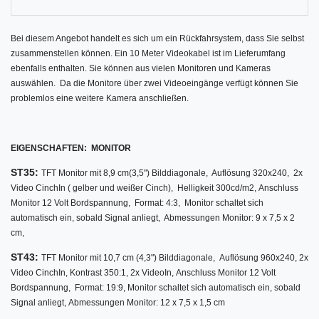
Bei diesem Angebot handelt es sich um ein Rückfahrsystem, dass Sie selbst
zusammenstellen können. Ein 10 Meter Videokabel ist im Lieferumfang
ebenfalls enthalten. Sie können aus vielen Monitoren und Kameras
auswählen.
Da die Monitore über zwei Videoeingänge verfügt können Sie
problemlos eine weitere Kamera anschließen.
EIGENSCHAFTEN:
MONITOR
ST35:
TFT Monitor mit 8,9 cm
(3,5") Bilddiagonale,
Auflösung 320x240,
2x
Video CinchIn ( gelber und weißer Cinch),
Helligkeit 300cd/m2,
Anschluss
Monitor 12 Volt Bordspannung,
Format: 4:3,
Monitor schaltet sich
automatisch ein, sobald Signal anliegt,
Abmessungen Monitor: 9 x 7,5 x 2
cm,
ST43:
TFT Monitor mit 10,7 cm (4,3") Bilddiagonale,
Auflösung 960x240,
2x
Video CinchIn,
Kontrast 350:1, 2
x VideoIn,
Anschluss Monitor 12 Volt
Bordspannung,
Format: 19:9,
Monitor schaltet sich automatisch ein, sobald
Signal anliegt,
Abmessungen Monitor: 12 x 7,5 x 1,5 cm