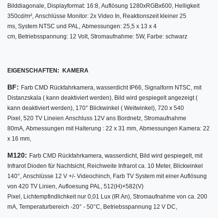
Bilddiagonale,
Displayformat: 16:8,
Auflösung 1280xRGBx600, Helligkeit
350cd/m², Anschlüsse Monitor: 2x Video In, Reaktionszeit kleiner 25
ms, System NTSC und PAL, Abmessungen: 25,5 x 13 x 4
cm, Betriebsspannung: 12 Volt, Stromaufnahme: 5W, Farbe: schwarz
EIGENSCHAFTEN: KAMERA
BF:
Farb CMD Rückfahrkamera,
wasserdicht IP66,
Signalform NTSC,
mit
Distanzskala ( kann deaktiviert werden),
Bild wird gespiegelt angezeigt (
kann deaktiviert werden),
170° Blickwinkel ( Weitwinkel), 720 x 540
Pixel,
520 TV Lineien
Anschluss 12V ans Bordnetz,
Stromaufnahme
80mA,
Abmessungen mit Halterung : 22 x 31 mm,
Abmessungen Kamera: 22
x 16 mm
,
M120:
w
Farb CMD Rückfahrkamera,
asserdicht,
Bild wird gespiegelt,
mit
Infrarot Dioden für Nachtsicht,
Reichweite Infrarot ca. 10 Meter,
Blickwinkel
140°,
Anschlüsse 12 V +/- Videochinch,
Farb TV System mit einer Auflösung
von 420 TV Linien, Aufloesung PAL, 512(H)×582(V)
Pixel, Lichtempfindlichkeit nur 0,01 Lux (IR An), Stromaufnahme von ca. 200
mA, Temperaturbereich -20° - 50°C, Betriebsspannung 12 V DC,