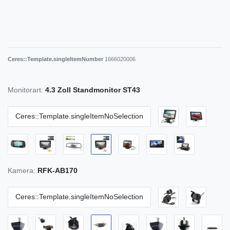
Ceres::Template.singleItemNumber
1666020006
Monitorart:
4.3 Zoll Standmonitor ST43
Ceres::Template.singleItemNoSelection
Kamera:
RFK-AB170
Ceres::Template.singleItemNoSelection