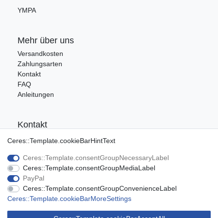
YMPA
Mehr über uns
Versandkosten
Zahlungsarten
Kontakt
FAQ
Anleitungen
Kontakt
Tel.: 09176/9986400
Ceres::Template.cookieBarHintText
E-Mail: info@ca-audio.de
Ceres::Template.consentGroupNecessaryLabel
Ceres::Template.consentGroupMediaLabel
Rechtliches
PayPal
Ceres::Template.consentGroupConvenienceLabel
Datenschutz
Ceres::Template.cookieBarMoreSettings
Widerrufsrecht
AGB