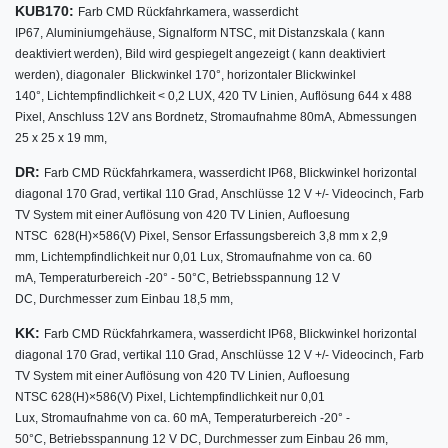
KUB170:
Farb CMD Rückfahrkamera,
wasserdicht
IP67,
Aluminiumgehäuse,
Signalform NTSC,
mit Distanzskala ( kann
deaktiviert werden),
Bild wird gespiegelt angezeigt ( kann deaktiviert
werden),
diagonaler Blickwinkel
170°
,
horizontaler Blickwinkel
140°,
Lichtempfindlichkeit < 0,2 LUX,
420 TV Linien,
Auflösung 644 x 488
Pixel,
Anschluss 12V ans Bordnetz,
Stromaufnahme 80mA,
Abmessungen
25 x 25 x 19 mm,
DR:
w
Farb CMD Rückfahrkamera,
asserdicht IP68,
Blickwinkel horizontal
diagonal 170 Grad,
vertikal 110 Grad,
Anschlüsse 12 V +/- Videocinch,
Farb
TV System mit einer Auflösung von 420 TV Linien,
Aufloesung
NTSC 628(H)×586(V) Pixel,
Sensor Erfassungsbereich 3,8 mm x 2,9
mm,
Lichtempfindlichkeit nur 0,01 Lux,
Stromaufnahme von ca. 60
mA,
Temperaturbereich -20° - 50°C,
Betriebsspannung 12 V
DC,
Durchmesser zum Einbau 18,5 mm,
KK:
w
Farb CMD Rückfahrkamera,
asserdicht IP68,
Blickwinkel horizontal
diagonal 170 Grad,
vertikal 110 Grad,
Anschlüsse 12 V +/- Videocinch,
Farb
TV System mit einer Auflösung von 420 TV Linien,
Aufloesung
NTSC 628(H)×586(V) Pixel,
Lichtempfindlichkeit nur 0,01
Lux,
Stromaufnahme von ca. 60 mA,
Temperaturbereich -20° -
50°C,
Betriebsspannung 12 V DC,
Durchmesser zum Einbau 26 mm,