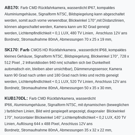
AB170:
Farb CMD Rückfahrkamera,
wasserdicht IP67,
kompaktes
Aluminiumgehäuse,
Signalform NTSC,
Bildspiegelung kann abgeschaltet
werden, somit auch vorne verwendbar,
Blickwinkel
170°
,
mit Distanzlinien,
können abgeschaltet werden,
Kamera kann um 92 Grad geneigt
werden,
Lichtempfindlichkeit < 0,1 LUX,
480 TV Linien,
Anschluss 12V ans
Bordnetz,
Stromaufnahme 80mA,
Abmessungen 70 x 25 x 19 mm,
SK170: Farb
CMOS HD Rückfahrkamera ,
wasserdicht IP68,
kompaktes
kleines Gehäuse,
Signalform NTSC,
Bildspiegelung,
Blickwinkel
170°
, 728 x
512 Pixel , 2 Infrarotdioden 940 nm( schalten sich bei Dunkelheit
automatisch ein, bleiben aber unsichtbar), Dämmerungssensor,
Kamera
kann 90 Grad nach unten und 180 Grad nach links und rechts geneigt
werden,
Lichtempfindlichkeit < 0,1 LUX,
520 TV Linien,
Anschluss 12V ans
Bordnetz,
Stromaufnahme 80mA,
Abmessungen 50 x 35 x 30 mm,
KUB170DL:
Farb CMD Rückfahrkamera,
wasserdicht
IP66,
Aluminiumgehäuse,
Signalform NTSC,
mit dynamischen (beweglichen
) farblichen Linien,
Bild wird gespiegelt angezeigt,
diagonaler Blickwinkel
170°
,
horizontaler Blickwinkel 140°,
Lichtempfindlichkeit < 0,2 LUX,
420 TV
Linien,
Auflösung 644 x 488 Pixel,
Anschluss 12V ans
Bordnetz,
Stromaufnahme 80mA,
Abmessungen 35 x 32 x 22 mm,