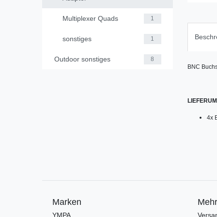
Multiplexer Quads
1
Beschr
sonstiges
1
Outdoor sonstiges
8
BNC Buchse
LIEFERU
4x 
Marken
Mehr
YMPA
Versa