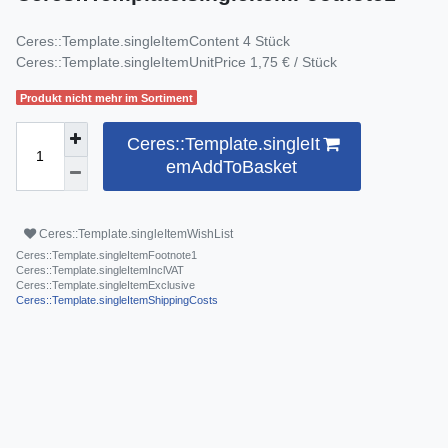
Ceres::Template.singleItemContent
4
Stück
Ceres::Template.singleItemUnitPrice
1,75 € / Stück
Produkt nicht mehr im Sortiment
Ceres::Template.singleIt
emAddToBasket
Ceres::Template.singleItemWishList
Ceres::Template.singleItemFootnote1
Ceres::Template.singleItemInclVAT
Ceres::Template.singleItemExclusive
Ceres::Template.singleItemShippingCosts