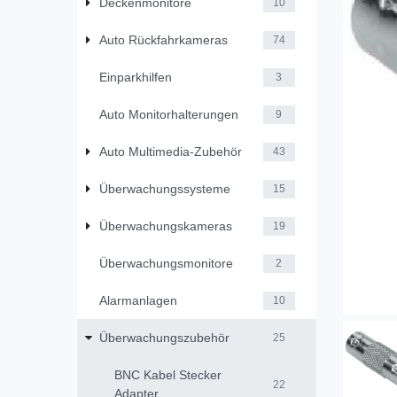
Deckenmonitore
10
Auto Rückfahrkameras
74
Einparkhilfen
3
Auto Monitorhalterungen
9
Auto Multimedia-Zubehör
43
Überwachungssysteme
15
Überwachungskameras
19
Überwachungsmonitore
2
Alarmanlagen
10
Überwachungszubehör
25
BNC Kabel Stecker
22
Adapter