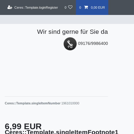
Ceres::Template.loginRegister
0
0
0,00 EUR
Wir sind gerne für Sie da
09176/9986400
Ceres::Template.singleItemNumber
1961010000
6,99 EUR
Ceres::Template.singleItemFootnote1