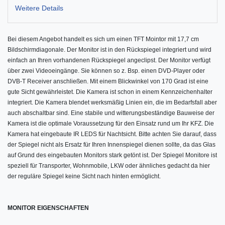
Weitere Details
Bei diesem Angebot handelt es sich um einen TFT Mointor mit 17,7 cm
Bildschirmdiagonale. Der Monitor ist in den Rückspiegel integriert und wird
einfach an Ihren vorhandenen Rückspiegel angeclipst. Der Monitor verfügt
über zwei Videoeingänge. Sie können so z. Bsp. einen DVD-Player oder
DVB-T Receiver anschließen.
Mit einem Blickwinkel von 170 Grad ist eine
gute Sicht gewährleistet. Die Kamera ist schon in einem Kennzeichenhalter
integriert.
Die Kamera blendet werksmäßig Linien ein, die im Bedarfsfall aber
auch abschaltbar sind.
Eine stabile und witterungsbeständige Bauweise der
Kamera ist die optimale Voraussetzung für den Einsatz rund um Ihr KFZ. Die
Kamera hat eingebaute IR LEDS für Nachtsicht.
Bitte achten Sie darauf, dass
der Spiegel nicht als Ersatz für Ihren Innenspiegel dienen sollte, da das Glas
auf Grund des eingebauten Monitors stark getönt ist. Der Spiegel Monitore ist
speziell für Transporter, Wohnmobile, LKW oder ähnliches gedacht da hier
der reguläre Spiegel keine Sicht nach hinten ermöglicht.
MONITOR EIGENSCHAFTEN