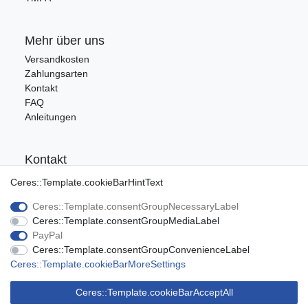
Mehr über uns
Versandkosten
Zahlungsarten
Kontakt
FAQ
Anleitungen
Kontakt
Tel.: 09176/9986400
Ceres::Template.cookieBarHintText
E-Mail: info@ca-audio.de
Ceres::Template.consentGroupNecessaryLabel
Ceres::Template.consentGroupMediaLabel
Rechtliches
PayPal
Ceres::Template.consentGroupConvenienceLabel
Datenschutz
Ceres::Template.cookieBarMoreSettings
Widerrufsrecht
AGB
Ceres::Template.cookieBarAcceptAll
Impressum