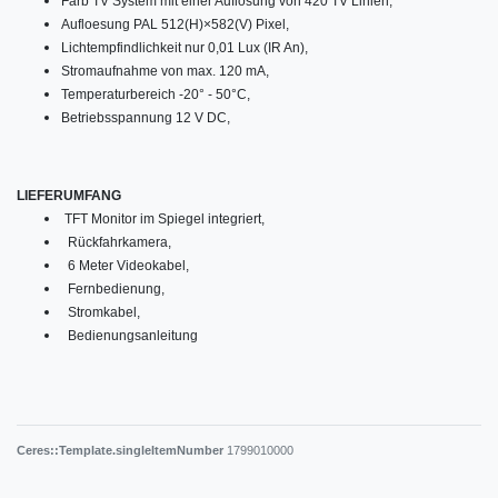
Farb TV System mit einer Auflösung von 420 TV Linien,
Aufloesung PAL 512(H)×582(V) Pixel,
Lichtempfindlichkeit nur 0,01 Lux (IR An),
Stromaufnahme von max. 120 mA,
Temperaturbereich -20° - 50°C,
Betriebsspannung 12 V DC,
LIEFERUMFANG
TFT Monitor im Spiegel integriert,
Rückfahrkamera,
6 Meter Videokabel,
Fernbedienung,
Stromkabel,
Bedienungsanleitung
Ceres::Template.singleItemNumber
1799010000