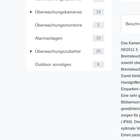
Überwachungskameras
19
Beschr
Überwachungsmonitore
2
Alarmanlagen
10
Das Kamera
09/2011 5.
Überwachungszubehör
25
Bremsleucht
sowohl oben
Outdoor sonstiges
8
Bremsleuch
Damit bleib
Handgriffen
Einparken 
Eine sehr 
Bildsensor
gewährleist
sorgen für
( IP69). D
optimale Vo
Einen pass