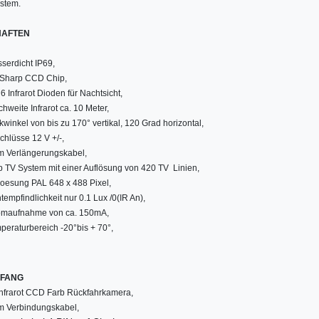
stem.
HAFTEN
serdicht IP69,
 Sharp CCD Chip,
6 Infrarot Dioden für Nachtsicht,
chweite Infrarot ca. 10 Meter,
ckwinkel von bis zu 170° vertikal, 120 Grad horizontal,
chlüsse 12 V +/-,
m Verlängerungskabel,
b TV System mit einer Auflösung von 420 TV Linien,
loesung PAL 648 x 488 Pixel,
tempfindlichkeit nur 0.1 Lux /0(IR An),
omaufnahme von ca. 150mA,
peraturbereich -20°bis + 70°,
MFANG
Infrarot CCD Farb Rückfahrkamera,
m Verbindungskabel,