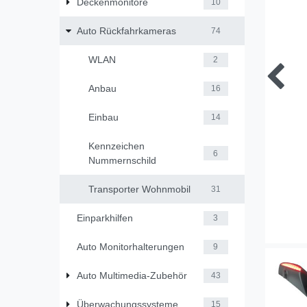
Deckenmonitore
10
Auto Rückfahrkameras
74
WLAN
2
Anbau
16
Einbau
14
Kennzeichen
6
Nummernschild
Transporter Wohnmobil
31
Einparkhilfen
3
Auto Monitorhalterungen
9
Auto Multimedia-Zubehör
43
Überwachungssysteme
15