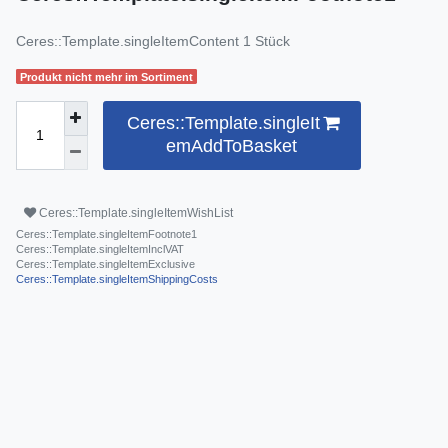
Ceres::Template.singleItemContent
1
Stück
Produkt nicht mehr im Sortiment
Ceres::Template.singleIt
emAddToBasket
Ceres::Template.singleItemWishList
Ceres::Template.singleItemFootnote1
Ceres::Template.singleItemInclVAT
Ceres::Template.singleItemExclusive
Ceres::Template.singleItemShippingCosts