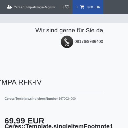
Ceres::Template.loginRegister
0
0
0,00 EUR
Wir sind gerne für Sie da
09176/9986400
 YMPA RFK-IV
Ceres::Template.singleItemNumber
1670024000
69,99 EUR
Ceres::Template.singleItemFootnote1