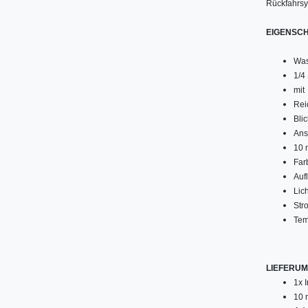
Rückfahrsy
EIGENSC
Was
1/4
mit 
Rei
Bli
Ans
10 
Far
Auf
Lich
Str
Tem
LIEFERU
1x 
10 