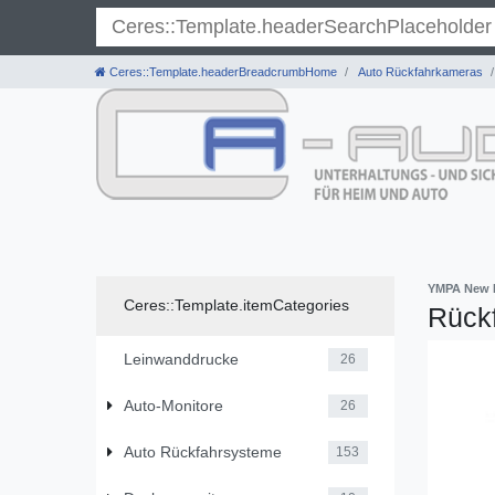
}
Ceres::Template.headerBreadcrumbHome
Auto Rückfahrkameras
YMPA New 
Ceres::Template.itemCategories
Rück
Leinwanddrucke
26
Auto-Monitore
26
Auto Rückfahrsysteme
153