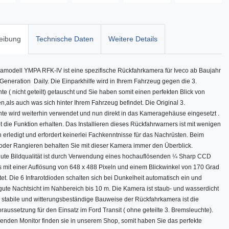
eibung
Technische Daten
Weitere Details
modell YMPA RFK-IV ist eine spezifische Rückfahrkamera für
Iveco
ab Baujahr
 Generation Daily.
Die Einparkhilfe wird in Ihrem Fahrzeug gegen die 3.
e ( nicht geteilt) getauscht und Sie haben somit einen perfekten Blick von
,als auch was sich hinter Ihrem Fahrzeug befindet. Die Original 3.
te wird weiterhin verwendet und nun direkt in das Kameragehäuse eingesetzt .
t die Funktion erhalten. Das Installieren dieses Rückfahrwarners ist mit wenigen
 erledigt und erfordert keinerlei Fachkenntnisse für das Nachrüsten. Beim
oder Rangieren behalten Sie mit dieser Kamera immer den Überblick.
gute Bildqualität ist durch Verwendung eines hochauflösenden ¼ Sharp CCD
s mit einer Auflösung von 648 x 488 Pixeln und einem Blickwinkel von 170 Grad
et. Die 6 Infrarotdioden schalten sich bei Dunkelheit automatisch ein und
 gute Nachtsicht im Nahbereich bis 10 m. Die Kamera ist staub- und wasserdicht
ie stabile und witterungsbeständige Bauweise der Rückfahrkamera ist die
raussetzung für den Einsatz im Ford Transit ( ohne geteilte 3. Bremsleuchte).
enden Monitor finden sie in unserem Shop, somit haben Sie das perfekte