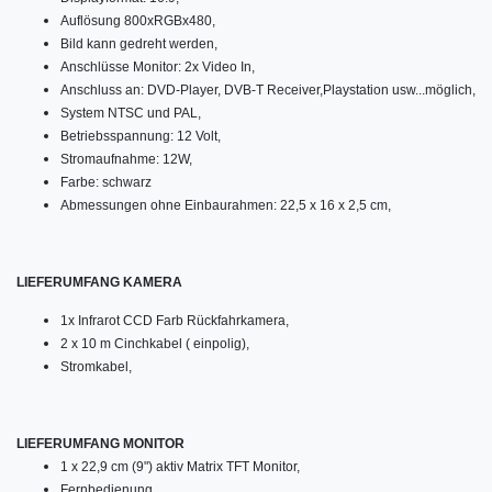
Auflösung 800xRGBx480,
Bild kann gedreht werden,
Anschlüsse Monitor: 2x Video In,
Anschluss an: DVD-Player, DVB-T Receiver,Playstation usw...möglich,
System NTSC und PAL,
Betriebsspannung: 12 Volt,
Stromaufnahme: 12W,
Farbe: schwarz
Abmessungen ohne Einbaurahmen: 22,5 x 16 x 2,5 cm,
LIEFERUMFANG KAMERA
1x Infrarot CCD Farb Rückfahrkamera,
2 x 10 m Cinchkabel ( einpolig),
Stromkabel,
LIEFERUMFANG MONITOR
1 x 22,9 cm (9") aktiv Matrix TFT Monitor,
Fernbedienung,