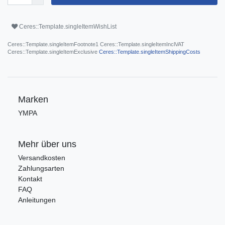
Ceres::Template.singleItemWishList
Ceres::Template.singleItemFootnote1 Ceres::Template.singleItemInclVAT
Ceres::Template.singleItemExclusive
Ceres::Template.singleItemShippingCosts
Marken
YMPA
Mehr über uns
Versandkosten
Zahlungsarten
Kontakt
FAQ
Anleitungen