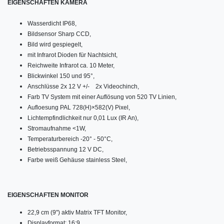
EIGENSCHAFTEN KAMERA
Wasserdicht IP68,
Bildsensor Sharp CCD,
Bild wird gespiegelt,
mit Infrarot Dioden für Nachtsicht,
Reichweite Infrarot ca. 10 Meter,
Blickwinkel 150 und 95°,
Anschlüsse 2x 12 V +/- 2x Videochinch,
Farb TV System mit einer Auflösung von 520 TV Linien,
Aufloesung PAL 728(H)×582(V) Pixel,
Lichtempfindlichkeit nur 0,01 Lux (IR An),
Stromaufnahme
<1W,
Temperaturbereich -20° - 50°C,
Betriebsspannung 12 V DC,
Farbe weiß Gehäuse stainless Steel,
EIGENSCHAFTEN MONITOR
22,9 cm (9") aktiv Matrix TFT Monitor,
Displayformat: 16:9,