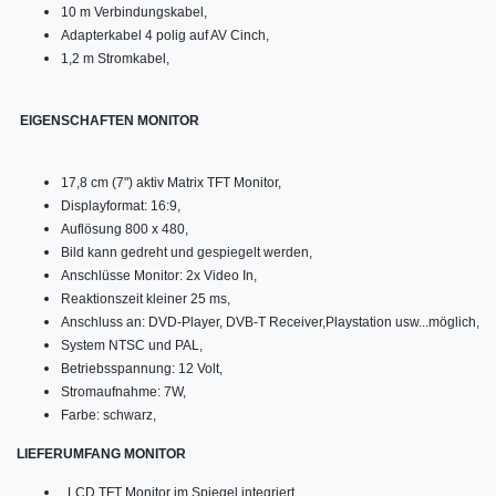
10 m Verbindungskabel,
Adapterkabel 4 polig auf AV Cinch,
1,2 m Stromkabel,
EIGENSCHAFTEN MONITOR
17,8 cm (7") aktiv Matrix TFT Monitor,
Displayformat: 16:9,
Auflösung 800 x 480,
Bild kann gedreht und gespiegelt werden,
Anschlüsse Monitor: 2x Video In,
Reaktionszeit kleiner 25 ms,
Anschluss an: DVD-Player, DVB-T Receiver,Playstation usw...möglich,
System NTSC und PAL,
Betriebsspannung: 12 Volt,
Stromaufnahme: 7W,
Farbe: schwarz,
LIEFERUMFANG MONITOR
LCD TFT Monitor im Spiegel integriert,