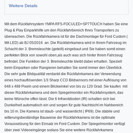
Weitere Details
Mit dem Rückfahrsystem
YMPA RFS-FOCULED+SP7TOUCH
haben Sie eine
Plug & Play Einparkhilfe um den Rückfahrbereich Ihres Transporters zu
überwachen. Die Rückfahrkamera ist für die Dachmontage
für Ford Custom (
Mit LED) ab BJ 05/2016 an. Die Rückfahrkamera wird in Ihrem Fahrzeug im
Schacht der 3. Bremsleuchte (geteilt) eingebaut und Sie haben somit einen
perfekten Blick von sowohl oben,als auch was sich hinter Ihrem Fahrzeug
befindet. Die Funktion der 3. Bremsleuchte bleibt dabei erhalten. Speziell
beim Einparken oder Rangieren behalten Sie somit immer den Überblick.
Die sehr gute Bildqualität verdankt die Rückfahrkamera der Verwendung
eines hochauflösenden 1/3 Sharp CCD Bildsensors mit einer Auflösung von
648 x 488 Pixeln und einem Blickwinkel von bis zu 120 Grad. Sie kaufen mit
dieser Rückfahrkamera und dem Spiegelmonitor ein Rückfahrsystem, das
keine Wünsche offen lässt. Die 6 Infrarotdioden (IR) schalten sich bei
Dunkelheit automatisch ein und sorgen für gute Nachtsicht im Nahbereich
bis 10 m. Die Kamera ist staub- und wasserdicht ( IP69). Die stabile und
witterungsbeständige Bauweise der Rückfahrkamera ist die optimale
Voraussetzung für den Einsatz im Ford Custom. Der Spiegelmonitor verfügt
über zwei Videoeingänge sodass Sie eine weitere Rückfahrkamera