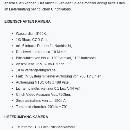
anschließen können.
Der Anschluß an den Spiegelmonitor erfolgt mittels des
im Lieferumfang befindlichen Cinchkabels.
EIGENSCHAFTEN KAMERA
Wasserdicht IP69K,
1/3 Sharp CCD Chip,
mit 6 Infrarot Dioden für Nachtsicht,
Reichweite Infrarot ca. 10 Meter,
Blickwinkel von bis zu 120° vertikal, 110
° horizontal
,
Anschlüsse 12 V +/- AV-Chinch,
10 m Verlängerungskabel,
Farb TV System mit einer Auflösung von 700 TV Linien,
Aufloesung NTSC 648 x 488 Pixel,
Lichtempfindlichkeit nur 0.1 Lux /0(IR An),
Cinch Video Ausgang Vpp/75Ohm,
Stromaufnahme von ca. 150mA,
Temperaturbereich -20°bis + 70°,
LIEFERUMFANG KAMERA
1x Infrarot CCD Farb Rückfahrkamera,