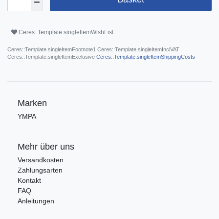
Ceres::Template.singleItemWishList
Ceres::Template.singleItemFootnote1 Ceres::Template.singleItemInclVAT
Ceres::Template.singleItemExclusive
Ceres::Template.singleItemShippingCosts
Marken
YMPA
Mehr über uns
Versandkosten
Zahlungsarten
Kontakt
FAQ
Anleitungen