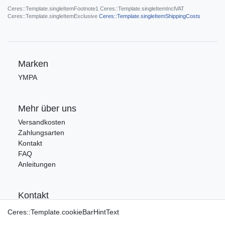
Ceres::Template.singleItemFootnote1 Ceres::Template.singleItemInclVAT
Ceres::Template.singleItemExclusive
Ceres::Template.singleItemShippingCosts
Marken
YMPA
Mehr über uns
Versandkosten
Zahlungsarten
Kontakt
FAQ
Anleitungen
Kontakt
Tel.: 09176/9986400
Ceres::Template.cookieBarHintText
E-Mail: info@ca-audio.de