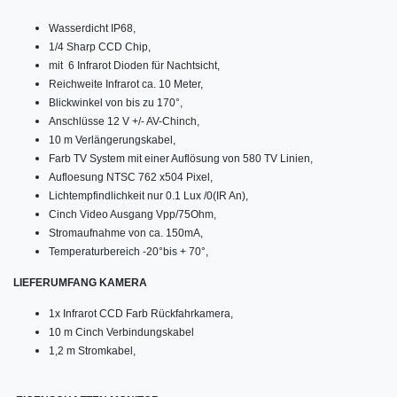
Wasserdicht IP68,
1/4 Sharp CCD Chip,
mit 6 Infrarot Dioden für Nachtsicht,
Reichweite Infrarot ca. 10 Meter,
Blickwinkel von bis zu 170°,
Anschlüsse 12 V +/- AV-Chinch,
10 m Verlängerungskabel,
Farb TV System mit einer Auflösung von 580 TV Linien,
Aufloesung NTSC 762 x504 Pixel,
Lichtempfindlichkeit nur 0.1 Lux /0(IR An),
Cinch Video Ausgang Vpp/75Ohm,
Stromaufnahme von ca. 150mA,
Temperaturbereich -20°bis + 70°,
LIEFERUMFANG KAMERA
1x Infrarot CCD Farb Rückfahrkamera,
10 m Cinch Verbindungskabel
1,2 m Stromkabel,