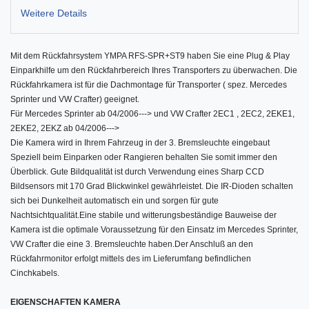
Weitere Details
Mit dem Rückfahrsystem
YMPA RFS-SPR+ST9
haben Sie eine Plug & Play
Einparkhilfe um den Rückfahrbereich Ihres Transporters zu überwachen. Die
Rückfahrkamera ist für die Dachmontage für Transporter ( spez. Mercedes
Sprinter und VW Crafter) geeignet.
Für Mercedes Sprinter ab 04/2006---> und VW Crafter 2EC1 , 2EC2, 2EKE1,
2EKE2, 2EKZ ab 04/2006--->
Die Kamera wird in Ihrem Fahrzeug in der 3. Bremsleuchte eingebaut
Speziell beim Einparken oder Rangieren behalten Sie somit immer den
Überblick.
Gute Bildqualität ist durch Verwendung eines Sharp CCD
Bildsensors mit 170 Grad Blickwinkel gewährleistet. Die IR-Dioden schalten
sich bei Dunkelheit automatisch ein und sorgen für gute
Nachtsichtqualität.Eine stabile und witterungsbeständige Bauweise der
Kamera ist die optimale Voraussetzung für den Einsatz im Mercedes Sprinter,
VW Crafter die eine 3. Bremsleuchte haben.Der Anschluß an den
Rückfahrmonitor erfolgt mittels des im Lieferumfang befindlichen
Cinchkabels.
EIGENSCHAFTEN KAMERA