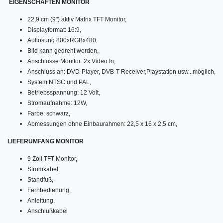
EIGENSCHAFTEN MONITOR
22,9 cm (9") aktiv Matrix TFT Monitor,
Displayformat: 16:9,
Auflösung 800xRGBx480,
Bild kann gedreht werden,
Anschlüsse Monitor: 2x Video In,
Anschluss an: DVD-Player, DVB-T Receiver,Playstation usw...möglich,
System NTSC und PAL,
Betriebsspannung: 12 Volt,
Stromaufnahme: 12W,
Farbe: schwarz,
Abmessungen ohne Einbaurahmen: 22,5 x 16 x 2,5 cm,
LIEFERUMFANG MONITOR
9 Zoll TFT Monitor,
Stromkabel,
Standfuß,
Fernbedienung,
Anleitung,
Anschlußkabel