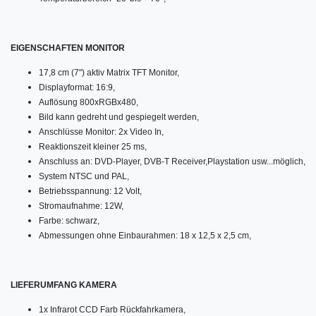
EIGENSCHAFTEN MONITOR
17,8 cm (7") aktiv Matrix TFT Monitor,
Displayformat: 16:9,
Auflösung 800xRGBx480,
Bild kann gedreht und gespiegelt werden,
Anschlüsse Monitor: 2x Video In,
Reaktionszeit kleiner 25 ms,
Anschluss an: DVD-Player, DVB-T Receiver,Playstation usw...möglich,
System NTSC und PAL,
Betriebsspannung: 12 Volt,
Stromaufnahme: 12W,
Farbe: schwarz,
Abmessungen ohne Einbaurahmen: 18 x 12,5 x 2,5 cm,
LIEFERUMFANG KAMERA
1x Infrarot CCD Farb Rückfahrkamera,