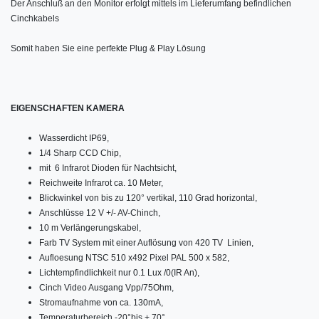
Der Anschluß an den Monitor erfolgt mittels im Lieferumfang befindlichen
Cinchkabels
Somit haben Sie eine perfekte Plug & Play Lösung
EIGENSCHAFTEN KAMERA
Wasserdicht IP69,
1/4 Sharp CCD Chip,
mit 6 Infrarot Dioden für Nachtsicht,
Reichweite Infrarot ca. 10 Meter,
Blickwinkel von bis zu 120° vertikal, 110 Grad horizontal,
Anschlüsse 12 V +/- AV-Chinch,
10 m Verlängerungskabel,
Farb TV System mit einer Auflösung von 420 TV Linien,
Aufloesung NTSC 510 x492 Pixel PAL 500 x 582,
Lichtempfindlichkeit nur 0.1 Lux /0(IR An),
Cinch Video Ausgang Vpp/75Ohm,
Stromaufnahme von ca. 130mA,
Temperaturbereich -20°bis + 70°,