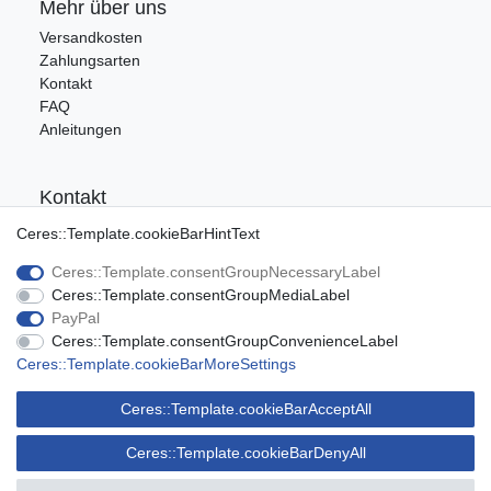
Mehr über uns
Versandkosten
Zahlungsarten
Kontakt
FAQ
Anleitungen
Kontakt
Tel.: 09176/9986400
Ceres::Template.cookieBarHintText
E-Mail: info@ca-audio.de
Ceres::Template.consentGroupNecessaryLabel
Ceres::Template.consentGroupMediaLabel
Rechtliches
PayPal
Ceres::Template.consentGroupConvenienceLabel
Datenschutz
Ceres::Template.cookieBarMoreSettings
Widerrufsrecht
AGB
Ceres::Template.cookieBarAcceptAll
Impressum
Ceres::Template.cookieBarDenyAll
© Copyright 2020
by CA-Audio Ltd & CO KG
| Alle Rechte vorbehalten.